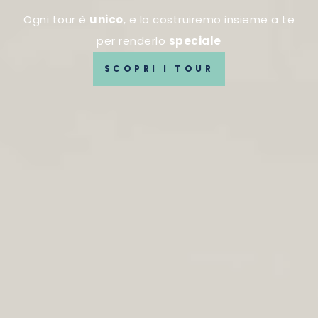
Ogni tour è
unico
, e lo costruiremo insieme a te
per renderlo
speciale
SCOPRI I TOUR