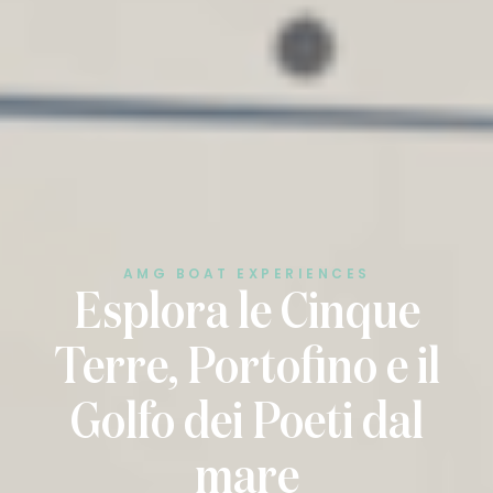
AMG BOAT EXPERIENCES
Esplora le Cinque
Terre, Portofino e il
Golfo dei Poeti dal
mare